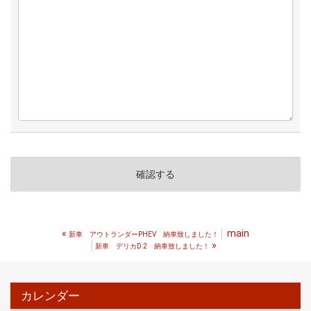
«
main
新車 アウトランダーPHEV 納車致しました！
»
新車 デリカD:2 納車致しました！
カレンダー