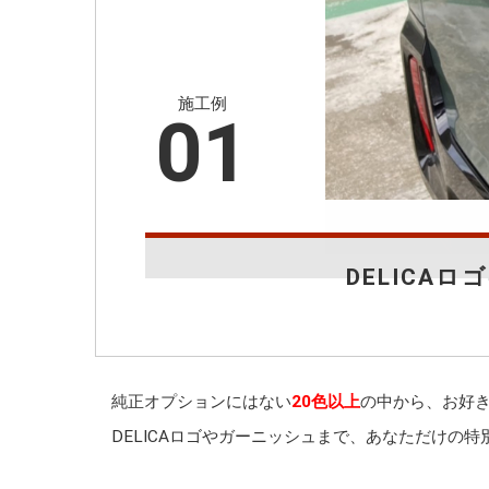
施工例
01
DELICAロ
純正オプションにはない
20色以上
の中から、お好
DELICAロゴやガーニッシュまで、あなただけの