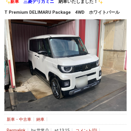
新車
三菱デリカミニ
納車いたしました！
T Premium DELIMARU Package 4WD ホワイトパール
新車・中古車
納車
Permalink
by 営業 O
at 13:15
コメント(0)